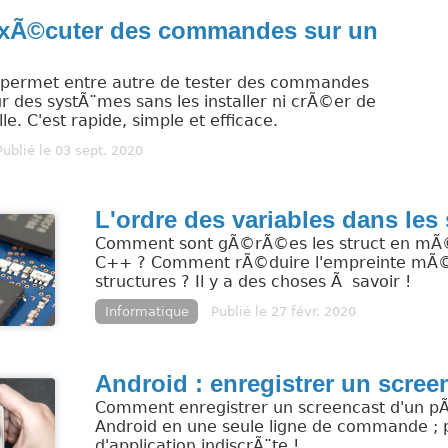
ExÃ©cuter des commandes sur un
r permet entre autre de tester des commandes
ur des systÃ¨mes sans les installer ni crÃ©er de
le. C'est rapide, simple et efficace.
Publié le 03 sept. 2020
L'ordre des variables dans les
Comment sont gÃ©rÃ©es les struct en mÃ
C++ ? Comment rÃ©duire l'empreinte mÃ
structures ? Il y a des choses Ã savoir !
Informatique
Publié le 27 févr. 2020
Android : enregistrer un scree
Comment enregistrer un screencast d'un 
Android en une seule ligne de commande ; 
d'application indiscrÃ¨te !