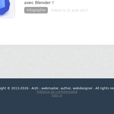
avec Blender !
Infographie
Publié le 12 août 2017
ight © 2013-2026 - Arzh : webmaster, author, webdesigner - All rights re
Politique de confidentialité
Sign in