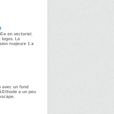
e
©e en vectoriel.
 logos. La
ion majeure 1.x
 avec un fond
mÃ©thode a un peu
kscape.