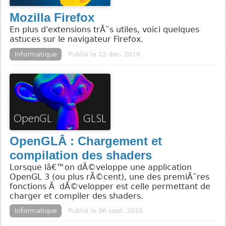
Mozilla Firefox
En plus d'extensions trÃ¨s utiles, voici quelques
astuces sur le navigateur Firefox.
Informatique
Publié le 22 déc. 2016
OpenGLÂ : Chargement et
compilation des shaders
Lorsque lâ€™on dÃ©veloppe une application
OpenGL 3 (ou plus rÃ©cent), une des premiÃ¨res
fonctions Ã dÃ©velopper est celle permettant de
charger et compiler des shaders.
Informatique
Publié le 06 sept. 2016