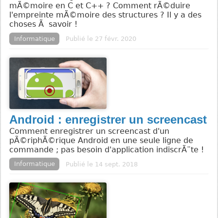
mÃ©moire en C et C++ ? Comment rÃ©duire
l'empreinte mÃ©moire des structures ? Il y a des
choses Ã savoir !
Informatique
Publié le 27 févr. 2020
Android : enregistrer un screencast
Comment enregistrer un screencast d'un
pÃ©riphÃ©rique Android en une seule ligne de
commande ; pas besoin d'application indiscrÃ¨te !
Informatique
Publié le 14 sept. 2018