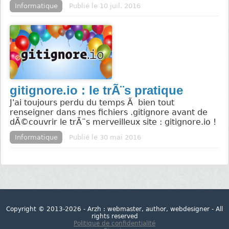
Informatique
Publié le 10 juil. 2016
gitignore.io : le trÃ¨s pratique
J'ai toujours perdu du temps Ã bien tout
renseigner dans mes fichiers .gitignore avant de
dÃ©couvrir le trÃ¨s merveilleux site : gitignore.io !
Informatique
Publié le 30 mai 2016
Copyright © 2013-2026 - Arzh : webmaster, author, webdesigner - All
rights reserved
Politique de confidentialité