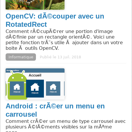
OpenCV: dÃ©couper avec un
RotatedRect
Comment rÃ©cupÃ©rer une portion d'image
dÃ©finie par un rectangle orientÃ©. Voici une
petite fonction trÃ¨s utile Ã ajouter dans un votre
boite Ã outils OpenCV.
Informatique
Publié le 13 juil. 2018
Android : crÃ©er un menu en
carrousel
Comment crÃ©er un menu de type carrousel avec
plusieurs Ã©lÃ©ments visibles sur la mÃªme